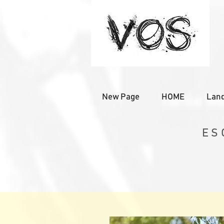
New Page
HOME
Land
ES