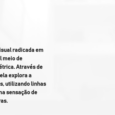
visual radicada em 
l meio de 
trica. Através de 
la explora a 
, utilizando linhas 
ma sensação de 
as. 