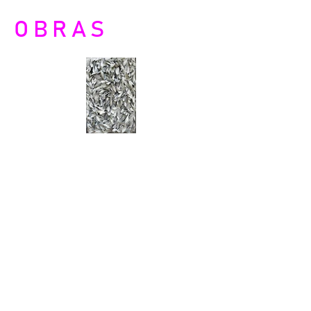
OBRAS
Cida Pimentel | Caos orgânico |
2025 | Sementes e bola de gude
sobre madeira e tinta spray | 40cm
x 60cm | R$ 3000,00