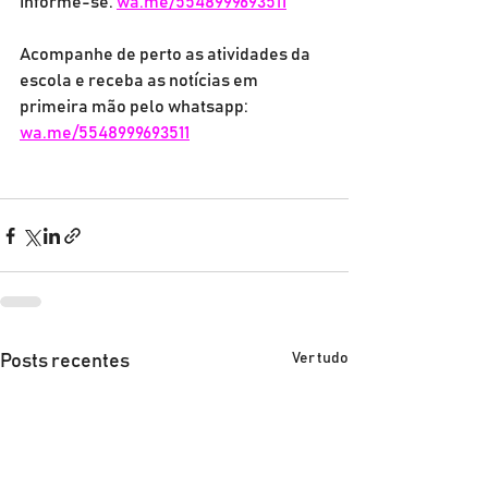
Informe-se: 
wa.me/5548999693511
Acompanhe de perto as atividades da 
escola e receba as notícias em 
primeira mão pelo whatsapp: 
wa.me/5548999693511
Ver tudo
Posts recentes