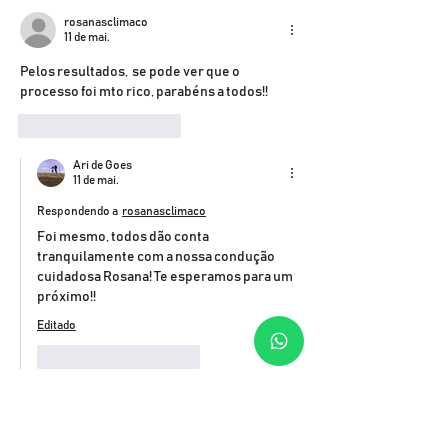
foram selecionada
rosanasclimaco
fase
11 de mai.
Pelos resultados,  se pode ver que o 
processo foi mto rico, parabéns a todos!!
Curtir
Responder
Ari de Goes
11 de mai.
Respondendo a
rosanasclimaco
Foi mesmo, todos dão conta 
tranquilamente com a nossa condução 
cuidadosa Rosana! Te esperamos para um 
próximo!!
Editado
Curtir
Responder