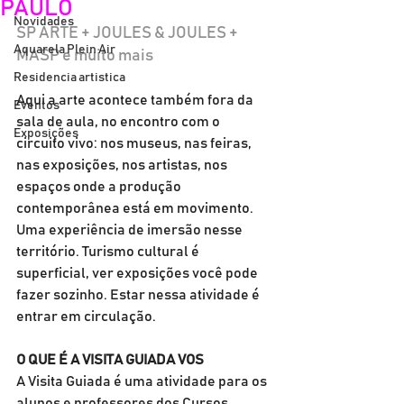
PAULO
Novidades
SP ARTE + JOULES & JOULES + 
Aquarela Plein Air
MASP e muito mais
Residencia artistica
Aqui a arte acontece também fora da 
Eventos
sala de aula, no encontro com o 
Exposições
circuito vivo: nos museus, nas feiras, 
nas exposições, nos artistas, nos 
espaços onde a produção 
contemporânea está em movimento. 
Uma experiência de imersão nesse 
território. Turismo cultural é 
superficial, ver exposições você pode 
fazer sozinho. Estar nessa atividade é 
entrar em circulação. 
O QUE É A VISITA GUIADA VOS 
A Visita Guiada é uma atividade para os 
alunos e professores dos Cursos 