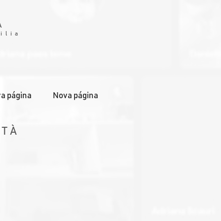
A
ilia
a página
Nova página
ITÀ