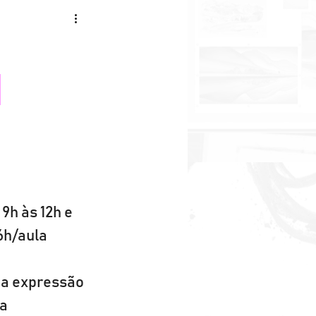
|
9h às 12h e 
6h/aula
ma expressão 
a 