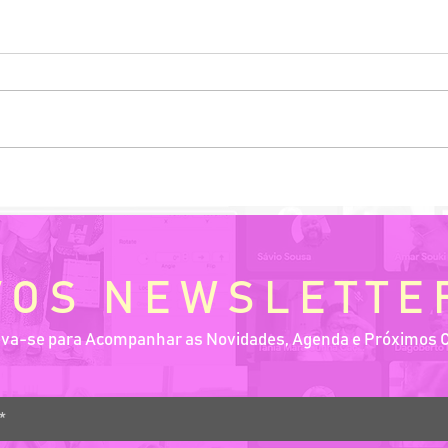
WKSHP Rápido VOS - Paleta
WKSH
de Cores de Adriana Varejão
Figu
Cont
Huma
coti
VOS NEWSLETTE
eva-se para Acompanhar as Novidades, Agenda e Próximos 