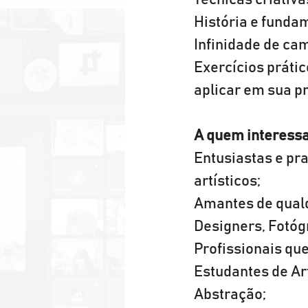
Técnicas criativ
História e fundam
Infinidade de ca
Exercícios prátic
aplicar em sua pr
A quem interessa
Entusiastas e pr
artísticos;
Amantes de qualqu
Designers, Fotóg
Profissionais que
Estudantes de Ar
Abstração;