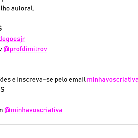
lho autoral.
S
degoesjr
v 
@profdimitrov
ões e inscreva-se pelo email 
minhavoscriati
AS
m 
@minhavoscriativa