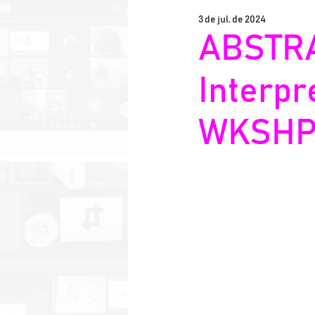
3 de jul. de 2024
Exposições
ABSTRA
Interpr
WKSHP