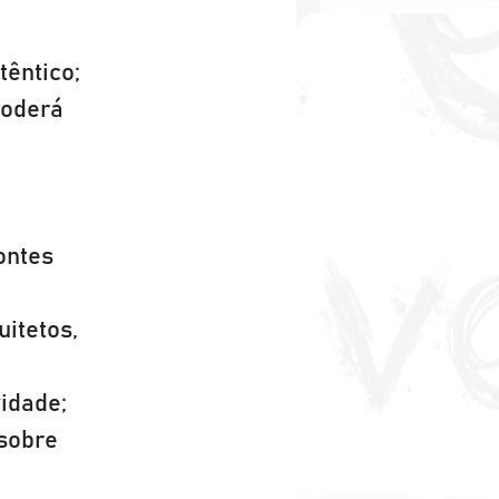
têntico;
poderá 
ontes 
itetos, 
vidade;
sobre 