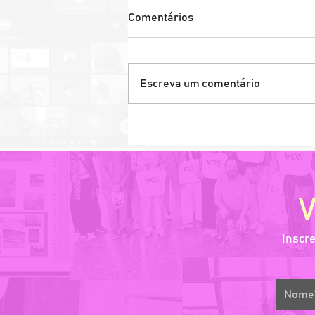
Comentários
Escreva um comentário
Workshop Elaboração de
PORTFOLIO Digital e
Analógico para os dias atuais
Inscr