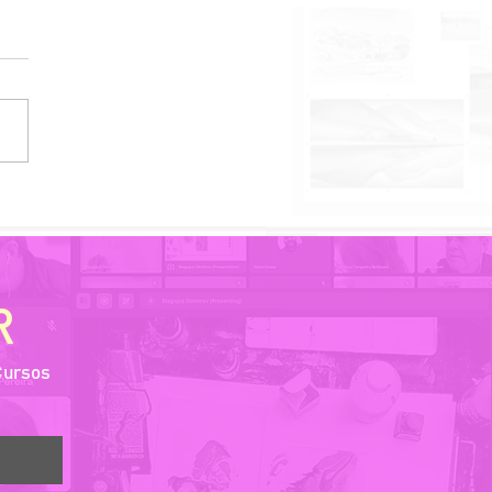
P Rápido VOS -
rativismo
emporâneo: A Figura
na como tema do
diano
R
Cursos