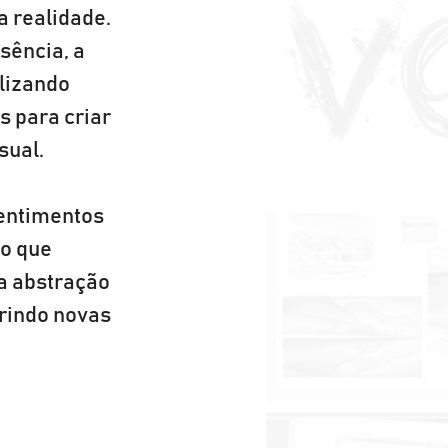
a realidade. 
sência, a 
lizando 
s para criar 
ual. 
sentimentos 
o que 
a abstração 
rindo novas 