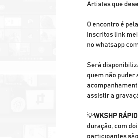
Artistas que dese
O encontro é pel
inscritos link me
no whatsapp com 
Será disponibiliz
quem não puder as
acompanhamento i
assistir a gravaç
💡
WKSHP RÁPID
duração, com doi
participantes sã