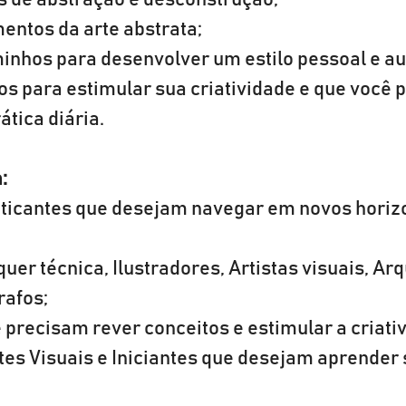
as de abstração e desconstrução;
entos da arte abstrata;
minhos para desenvolver um estilo pessoal e au
os para estimular sua criatividade e que você 
ática diária.
:
aticantes que desejam navegar em novos horiz
er técnica, Ilustradores, Artistas visuais, Arqu
rafos;
 precisam rever conceitos e estimular a criati
tes Visuais e Iniciantes que desejam aprender 