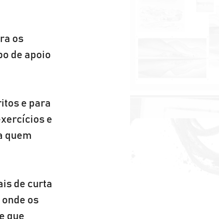
ra os 
po de apoio 
itos e para 
xercícios e 
a quem 
is de curta 
 onde os 
e que 