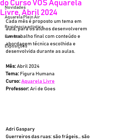
do Curso VOS Aquarela
Novidades
Livre, Abril 2024
Aquarela Plein Air
Cada mês é proposto um tema em 
Residencia artistica
aula, para os alunos desenvolverem 
um trabalho final com conteúdo e 
Eventos
abordagem técnica escolhida e 
Exposições
desenvolvida durante as aulas.
Mês:
 Abril 2024
Tema:
 Figura Humana
Curso:
Aquarela Livre
Professor:
 Ari de Goes
Adri Gaspary
Guerreiros das ruas: são frágeis… são 