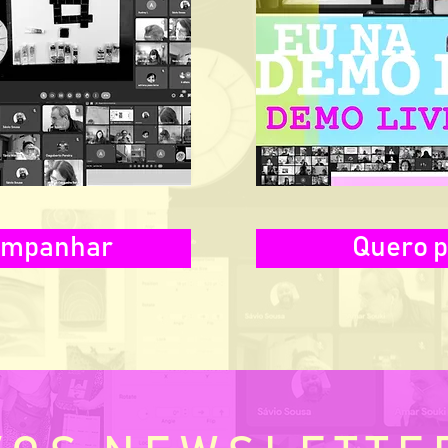
ompanhar
Quero p