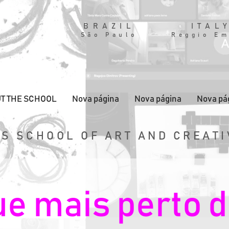
BRAZIL
ITAL
São Paulo
Reggio Em
T THE SCHOOL
Nova página
Nova página
Nova pá
S SCHOOL OF ART AND CREATI
e mais perto 