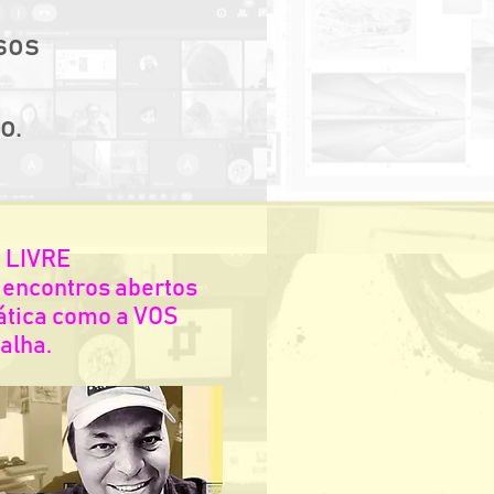
sos
o.
 LIVRE
 encontros abertos
ática como a VOS
alha.