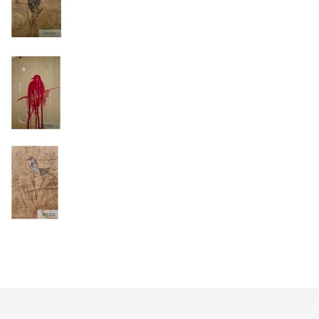
acrílica e lápis aquarelável em