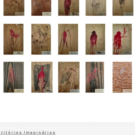
tra - Curicaca (Theristicus caudatus)" | 2025 | Aquarela, 
madeira | 180 cm x 20 cm | R$ 1.260,00
ritórios Imaginários