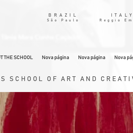
BRAZIL
ITAL
São Paulo
Reggio Em
T THE SCHOOL
Nova página
Nova página
Nova pá
S SCHOOL OF ART AND CREATI